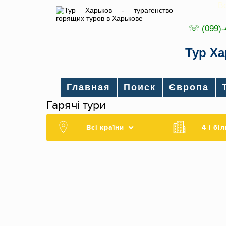
В
☏
(099)
Тур Ха
Главная
Поиск
Європа
Гарячі тури
Всі країни
4 і бі