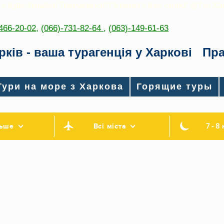
се буде Україна! Тримаємося! Перемога вже скоро! @Тур Ха
-466-20-02
,
(
066)-731-82-64
, (
063)-149-61-63
рків - ваша турагенція у Харкові
Пра
Тури на море з Харкова
Горящие туры
льше
Всі міста
7 - 8