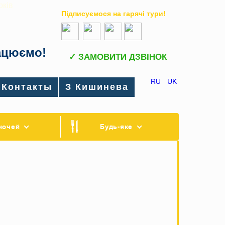
рків
Підписуємося на гарячі тури!
цюємо!
RU
UK
Контакты
З Кишинева
ночей
Будь-якe