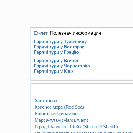
Египет
Полезная информация
Гарячі тури у Туреччину
Гарячі тури у Болгарію
Гарячі тури у Грецію
Гарячі тури у Єгипет
Гарячі тури у Чорногорію
Гарячі тури у Кіпр
Заголовок
Красное море (Red Sea)
Египетские пирамиды
Марса-Алам (Marsa Alam)
Город Шарм-эль-Шейх (Sharm el-Sheikh)